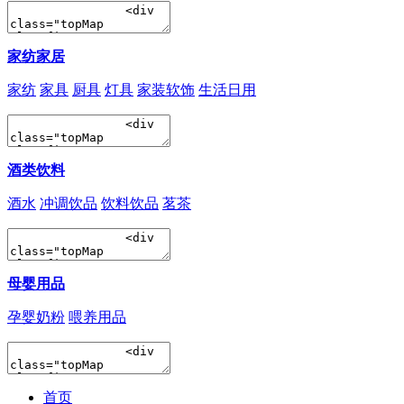
家纺家居
家纺
家具
厨具
灯具
家装软饰
生活日用
酒类饮料
酒水
冲调饮品
饮料饮品
茗茶
母婴用品
孕婴奶粉
喂养用品
首页