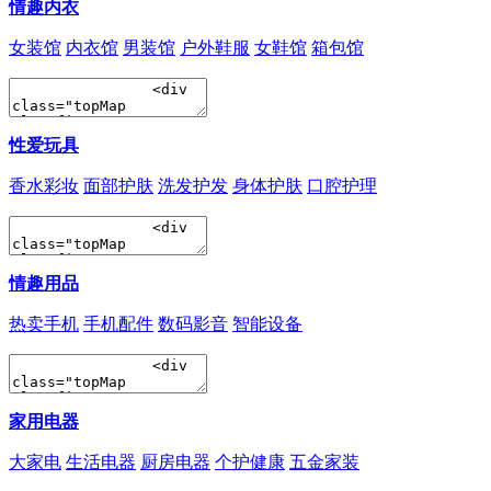
情趣内衣
女装馆
内衣馆
男装馆
户外鞋服
女鞋馆
箱包馆
性爱玩具
香水彩妆
面部护肤
洗发护发
身体护肤
口腔护理
情趣用品
热卖手机
手机配件
数码影音
智能设备
家用电器
大家电
生活电器
厨房电器
个护健康
五金家装