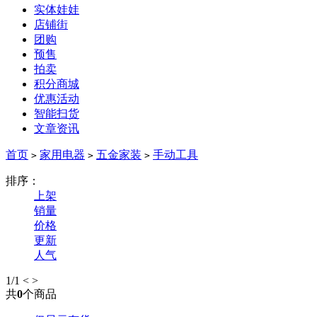
实体娃娃
店铺街
团购
预售
拍卖
积分商城
优惠活动
智能扫货
文章资讯
首页
家用电器
五金家装
手动工具
>
>
>
排序：
上架
销量
价格
更新
人气
1
/1
<
>
共
0
个商品