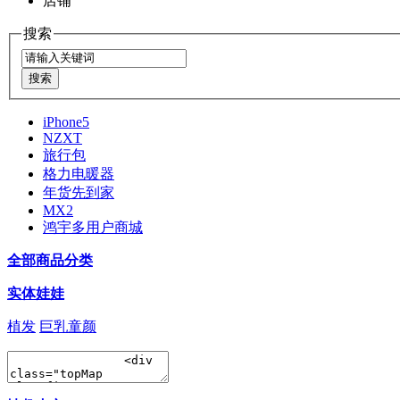
店铺
搜索
iPhone5
NZXT
旅行包
格力电暖器
年货先到家
MX2
鸿宇多用户商城
全部商品分类
实体娃娃
植发
巨乳童颜