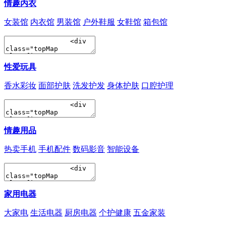
情趣内衣
女装馆
内衣馆
男装馆
户外鞋服
女鞋馆
箱包馆
性爱玩具
香水彩妆
面部护肤
洗发护发
身体护肤
口腔护理
情趣用品
热卖手机
手机配件
数码影音
智能设备
家用电器
大家电
生活电器
厨房电器
个护健康
五金家装