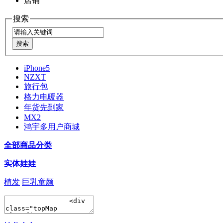
店铺
搜索
iPhone5
NZXT
旅行包
格力电暖器
年货先到家
MX2
鸿宇多用户商城
全部商品分类
实体娃娃
植发
巨乳童颜