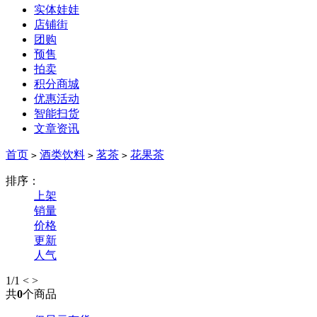
实体娃娃
店铺街
团购
预售
拍卖
积分商城
优惠活动
智能扫货
文章资讯
首页
酒类饮料
茗茶
花果茶
>
>
>
排序：
上架
销量
价格
更新
人气
1
/1
<
>
共
0
个商品