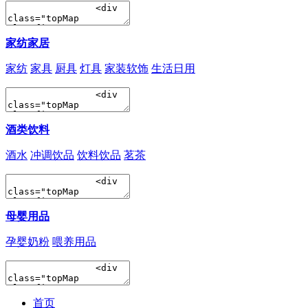
家纺家居
家纺
家具
厨具
灯具
家装软饰
生活日用
酒类饮料
酒水
冲调饮品
饮料饮品
茗茶
母婴用品
孕婴奶粉
喂养用品
首页