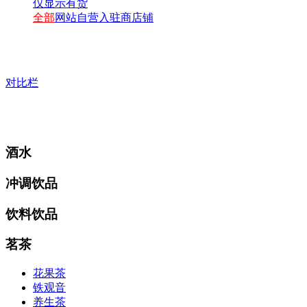
仅显示有货
全部
网站自营
入驻商店铺
对比栏
酒水
冲调饮品
饮料饮品
茗茶
花果茶
铁观音
养生茶