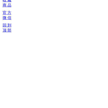
收 藏
商 品
官 方
微 信
回 到
顶 部