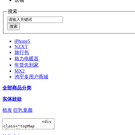
店铺
搜索
iPhone5
NZXT
旅行包
格力电暖器
年货先到家
MX2
鸿宇多用户商城
全部商品分类
实体娃娃
植发
巨乳童颜