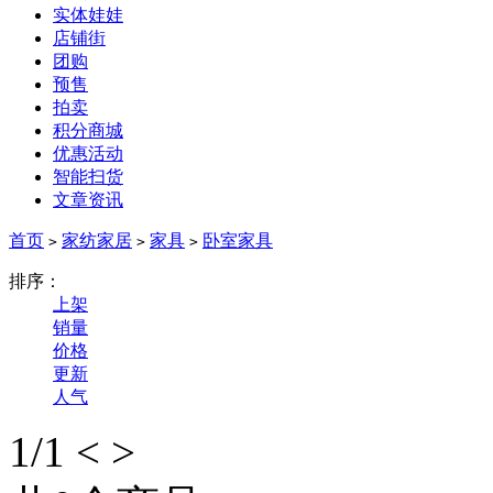
实体娃娃
店铺街
团购
预售
拍卖
积分商城
优惠活动
智能扫货
文章资讯
首页
家纺家居
家具
卧室家具
>
>
>
排序：
上架
销量
价格
更新
人气
1
/1
<
>