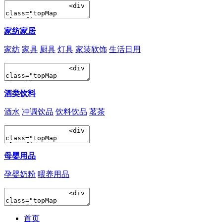
家纺家居
家纺
家具
厨具
灯具
家装软饰
生活日用
酒类饮料
酒水
冲调饮品
饮料饮品
茗茶
母婴用品
孕婴奶粉
喂养用品
首页