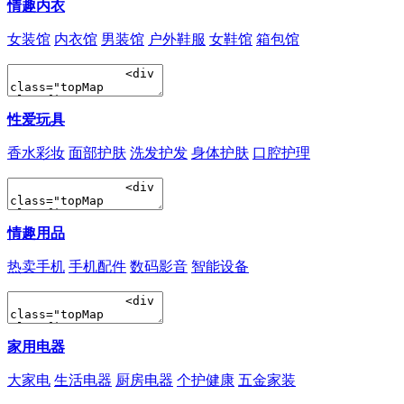
情趣内衣
女装馆
内衣馆
男装馆
户外鞋服
女鞋馆
箱包馆
性爱玩具
香水彩妆
面部护肤
洗发护发
身体护肤
口腔护理
情趣用品
热卖手机
手机配件
数码影音
智能设备
家用电器
大家电
生活电器
厨房电器
个护健康
五金家装