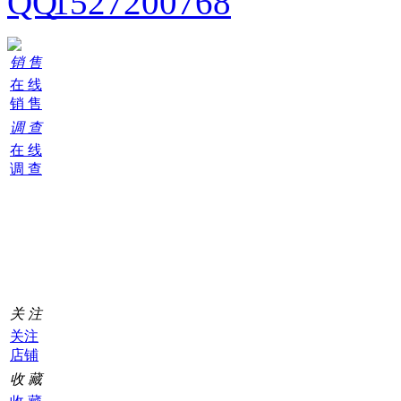
1527200768
销 售
在 线
销 售
调 查
在 线
调 查
购
物
车
0
关 注
关注
店铺
收 藏