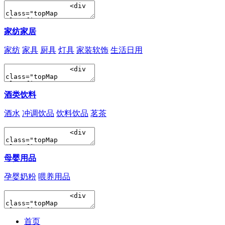
家纺家居
家纺
家具
厨具
灯具
家装软饰
生活日用
酒类饮料
酒水
冲调饮品
饮料饮品
茗茶
母婴用品
孕婴奶粉
喂养用品
首页