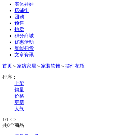
实体娃娃
店铺街
团购
预售
拍卖
积分商城
优惠活动
智能扫货
文章资讯
首页
家纺家居
家装软饰
摆件花瓶
>
>
>
排序：
上架
销量
价格
更新
人气
1
/1
<
>
共
0
个商品