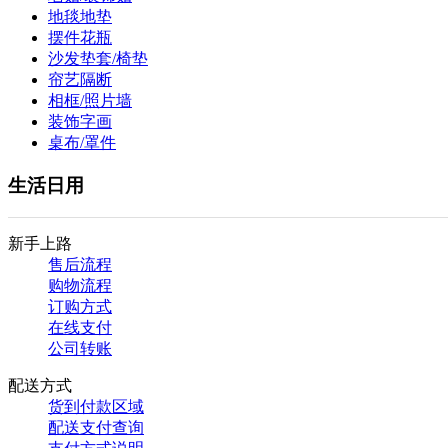
地毯地垫
摆件花瓶
沙发垫套/椅垫
帘艺隔断
相框/照片墙
装饰字画
桌布/罩件
生活日用
新手上路
售后流程
购物流程
订购方式
在线支付
公司转账
配送方式
货到付款区域
配送支付查询