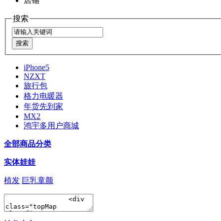
店铺
搜索
iPhone5
NZXT
旅行包
格力电暖器
年货先到家
MX2
鸿宇多用户商城
全部商品分类
实体娃娃
植发
巨乳童颜