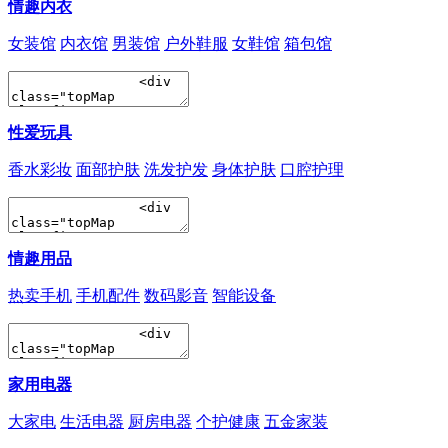
情趣内衣
女装馆
内衣馆
男装馆
户外鞋服
女鞋馆
箱包馆
性爱玩具
香水彩妆
面部护肤
洗发护发
身体护肤
口腔护理
情趣用品
热卖手机
手机配件
数码影音
智能设备
家用电器
大家电
生活电器
厨房电器
个护健康
五金家装