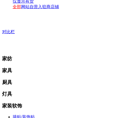
仅显示有货
全部
网站自营
入驻商店铺
对比栏
家纺
家具
厨具
灯具
家装软饰
墙贴/装饰贴