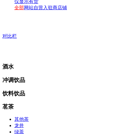
仅显示有货
全部
网站自营
入驻商店铺
对比栏
酒水
冲调饮品
饮料饮品
茗茶
其他茶
龙井
绿茶