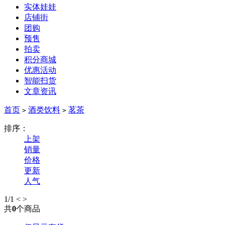
实体娃娃
店铺街
团购
预售
拍卖
积分商城
优惠活动
智能扫货
文章资讯
首页
酒类饮料
茗茶
>
>
排序：
上架
销量
价格
更新
人气
1
/1
<
>
共
0
个商品