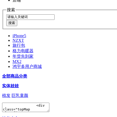
店铺
搜索
iPhone5
NZXT
旅行包
格力电暖器
年货先到家
MX2
鸿宇多用户商城
全部商品分类
实体娃娃
植发
巨乳童颜