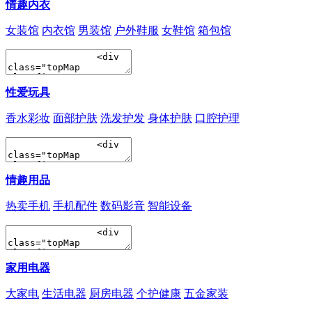
情趣内衣
女装馆
内衣馆
男装馆
户外鞋服
女鞋馆
箱包馆
性爱玩具
香水彩妆
面部护肤
洗发护发
身体护肤
口腔护理
情趣用品
热卖手机
手机配件
数码影音
智能设备
家用电器
大家电
生活电器
厨房电器
个护健康
五金家装