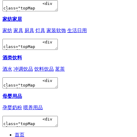
家纺家居
家纺
家具
厨具
灯具
家装软饰
生活日用
酒类饮料
酒水
冲调饮品
饮料饮品
茗茶
母婴用品
孕婴奶粉
喂养用品
首页