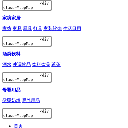
家纺家居
家纺
家具
厨具
灯具
家装软饰
生活日用
酒类饮料
酒水
冲调饮品
饮料饮品
茗茶
母婴用品
孕婴奶粉
喂养用品
首页