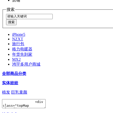
店铺
搜索
iPhone5
NZXT
旅行包
格力电暖器
年货先到家
MX2
鸿宇多用户商城
全部商品分类
实体娃娃
植发
巨乳童颜