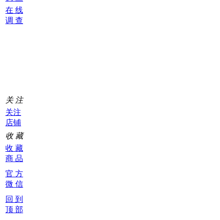
在 线
调 查
购
物
车
0
关 注
关注
店铺
收 藏
收 藏
商 品
官 方
微 信
回 到
顶 部