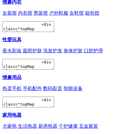
情趣内衣
女装馆
内衣馆
男装馆
户外鞋服
女鞋馆
箱包馆
性爱玩具
香水彩妆
面部护肤
洗发护发
身体护肤
口腔护理
情趣用品
热卖手机
手机配件
数码影音
智能设备
家用电器
大家电
生活电器
厨房电器
个护健康
五金家装