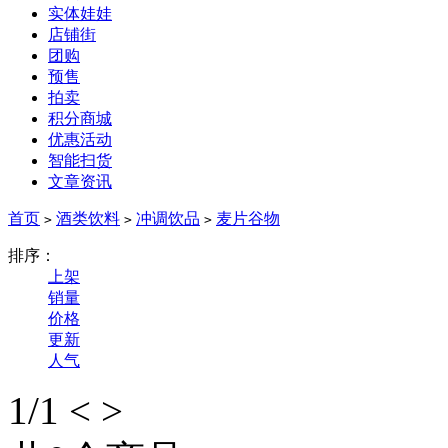
实体娃娃
店铺街
团购
预售
拍卖
积分商城
优惠活动
智能扫货
文章资讯
首页
酒类饮料
冲调饮品
麦片谷物
>
>
>
排序：
上架
销量
价格
更新
人气
1
/1
<
>