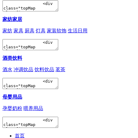
家纺家居
家纺
家具
厨具
灯具
家装软饰
生活日用
酒类饮料
酒水
冲调饮品
饮料饮品
茗茶
母婴用品
孕婴奶粉
喂养用品
首页