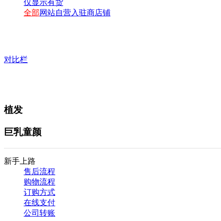
仅显示有货
全部
网站自营
入驻商店铺
对比栏
植发
巨乳童颜
新手上路
售后流程
购物流程
订购方式
在线支付
公司转账