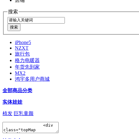
店铺
搜索
iPhone5
NZXT
旅行包
格力电暖器
年货先到家
MX2
鸿宇多用户商城
全部商品分类
实体娃娃
植发
巨乳童颜