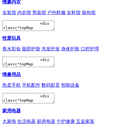
情趣内衣
女装馆
内衣馆
男装馆
户外鞋服
女鞋馆
箱包馆
性爱玩具
香水彩妆
面部护肤
洗发护发
身体护肤
口腔护理
情趣用品
热卖手机
手机配件
数码影音
智能设备
家用电器
大家电
生活电器
厨房电器
个护健康
五金家装