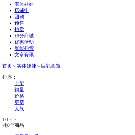
实体娃娃
店铺街
团购
预售
拍卖
积分商城
优惠活动
智能扫货
文章资讯
首页
实体娃娃
巨乳童颜
>
>
排序：
上架
销量
价格
更新
人气
1
/1
<
>
共
0
个商品