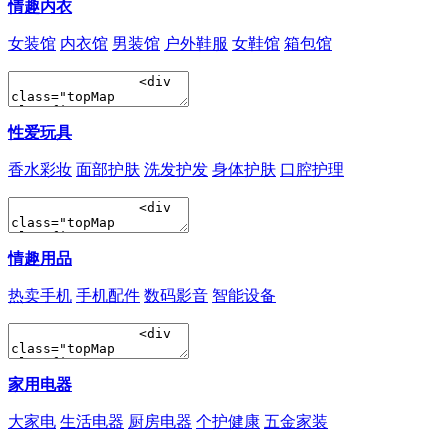
情趣内衣
女装馆
内衣馆
男装馆
户外鞋服
女鞋馆
箱包馆
性爱玩具
香水彩妆
面部护肤
洗发护发
身体护肤
口腔护理
情趣用品
热卖手机
手机配件
数码影音
智能设备
家用电器
大家电
生活电器
厨房电器
个护健康
五金家装