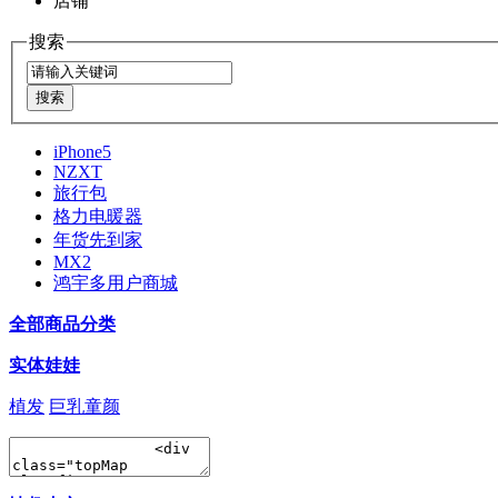
店铺
搜索
iPhone5
NZXT
旅行包
格力电暖器
年货先到家
MX2
鸿宇多用户商城
全部商品分类
实体娃娃
植发
巨乳童颜