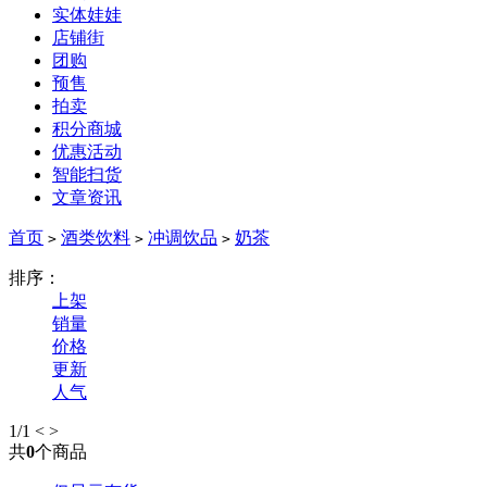
实体娃娃
店铺街
团购
预售
拍卖
积分商城
优惠活动
智能扫货
文章资讯
首页
酒类饮料
冲调饮品
奶茶
>
>
>
排序：
上架
销量
价格
更新
人气
1
/1
<
>
共
0
个商品