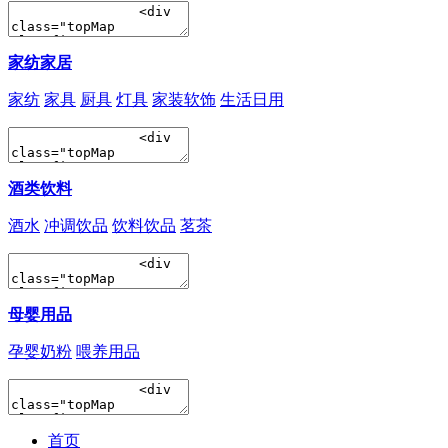
家纺家居
家纺
家具
厨具
灯具
家装软饰
生活日用
酒类饮料
酒水
冲调饮品
饮料饮品
茗茶
母婴用品
孕婴奶粉
喂养用品
首页