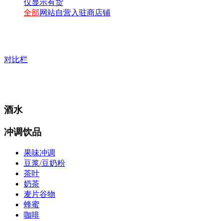
仅显示有货
全部
网站自营
入驻商店铺
对比栏
酒水
冲调饮品
果味冲调
豆浆/豆奶粉
茶叶
奶茶
麦片谷物
蜂蜜
咖啡