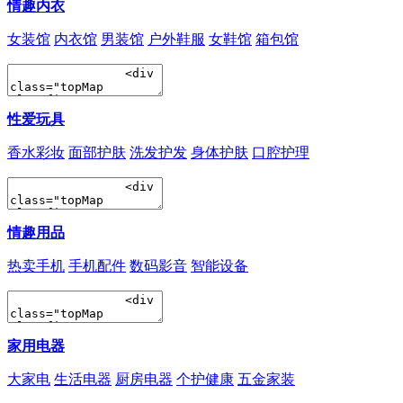
情趣内衣
女装馆
内衣馆
男装馆
户外鞋服
女鞋馆
箱包馆
性爱玩具
香水彩妆
面部护肤
洗发护发
身体护肤
口腔护理
情趣用品
热卖手机
手机配件
数码影音
智能设备
家用电器
大家电
生活电器
厨房电器
个护健康
五金家装