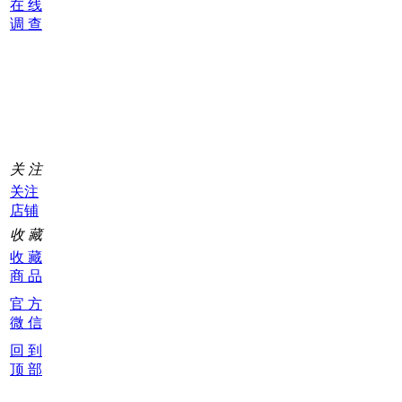
在 线
调 查
购
物
车
0
关 注
关注
店铺
收 藏
收 藏
商 品
官 方
微 信
回 到
顶 部