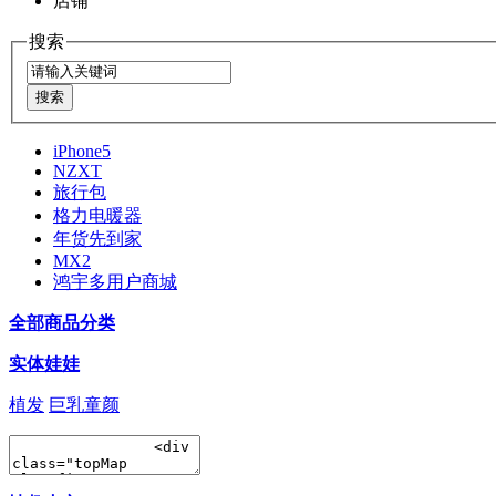
店铺
搜索
iPhone5
NZXT
旅行包
格力电暖器
年货先到家
MX2
鸿宇多用户商城
全部商品分类
实体娃娃
植发
巨乳童颜