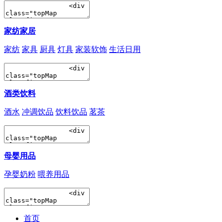
家纺家居
家纺
家具
厨具
灯具
家装软饰
生活日用
酒类饮料
酒水
冲调饮品
饮料饮品
茗茶
母婴用品
孕婴奶粉
喂养用品
首页