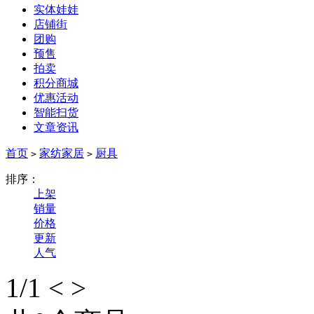
实体娃娃
店铺街
团购
预售
拍卖
积分商城
优惠活动
智能扫货
文章资讯
首页
家纺家居
厨具
>
>
排序：
上架
销量
价格
更新
人气
1
/1
<
>