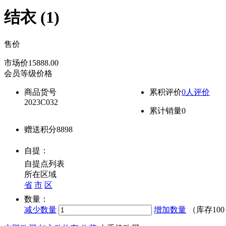
结衣 (1)
售价
降价通知
市场价
15888.00
会员等级价格
商品货号
累积评价
0人评价
2023C032
累计销量
0
赠送积分
8898
自提：
自提点列表
所在区域
省
市
区
数量：
减少数量
增加数量
（库存
10