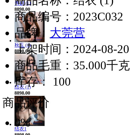
商品名称：结衣 (1)
秀妍 (1)
8898.00
商品编号：2023C032
品牌：
大莞营
秋玉 (1)
上架时间：2024-08-20
8898.00
商品毛重：35.000千克
库存： 100
结衣 (1)
8898.00
商品评价
0%
结衣1
8898.00