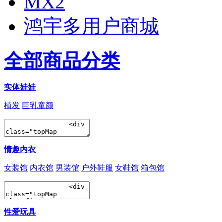
MX2
鸿宇多用户商城
全部商品分类
实体娃娃
植发
巨乳童颜
情趣内衣
女装馆
内衣馆
男装馆
户外鞋服
女鞋馆
箱包馆
性爱玩具