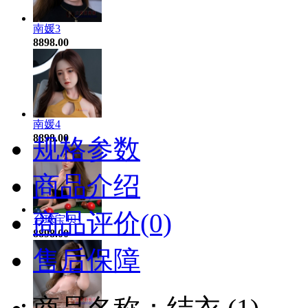
南媛3
8898.00
南媛4
8898.00
规格参数
商品介绍
商品评价(0)
台球宝贝1
8898.00
售后保障