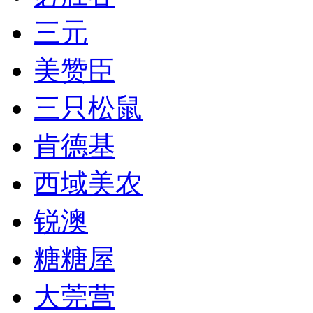
三元
美赞臣
三只松鼠
肯德基
西域美农
锐澳
糖糖屋
大莞营